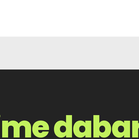
ime daba