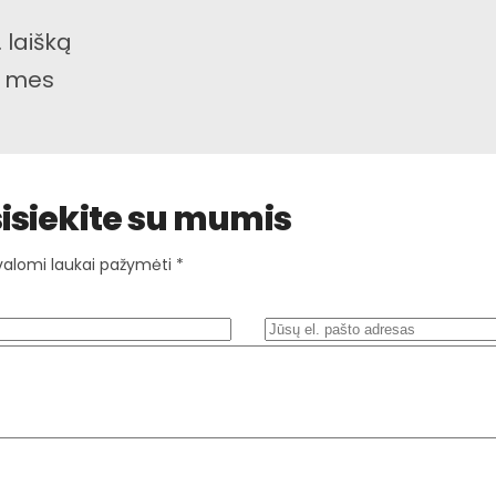
 laišką
– mes
isiekite su mumis
valomi laukai pažymėti *