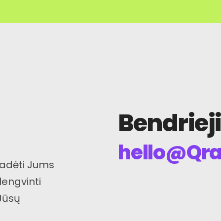
Bendriej
hello@Qr
padėti Jums
lengvinti
Jūsų