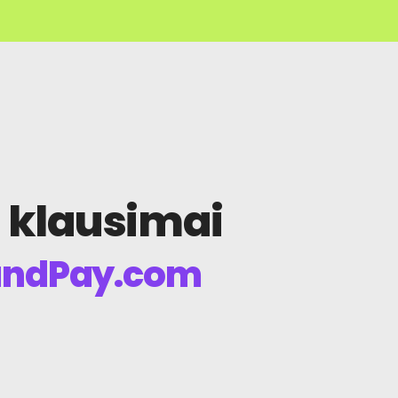
i klausimai
andPay.com